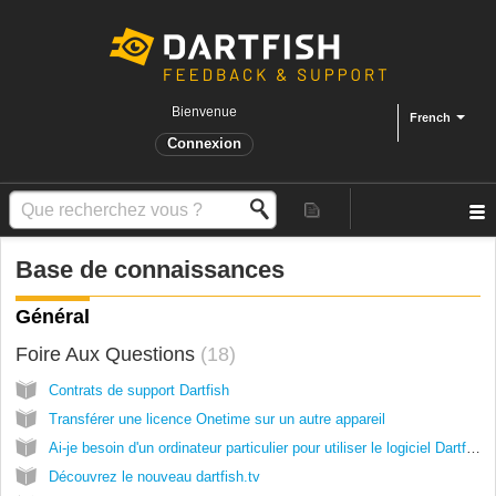
Bienvenue
French
Connexion
Base de connaissances
Général
Foire Aux Questions
18
Contrats de support Dartfish
Transférer une licence Onetime sur un autre appareil
Ai-je besoin d'un ordinateur particulier pour utiliser le logiciel Dartfish ?
Découvrez le nouveau dartfish.tv