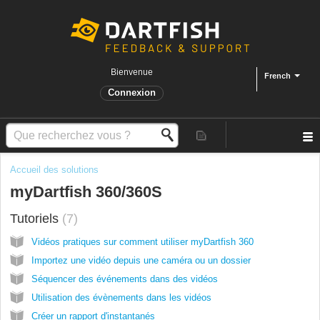
Bienvenue
French
Connexion
Accueil des solutions
myDartfish 360/360S
Tutoriels
7
Vidéos pratiques sur comment utiliser myDartfish 360
Importez une vidéo depuis une caméra ou un dossier
Séquencer des événements dans des vidéos
Utilisation des évènements dans les vidéos
Créer un rapport d'instantanés