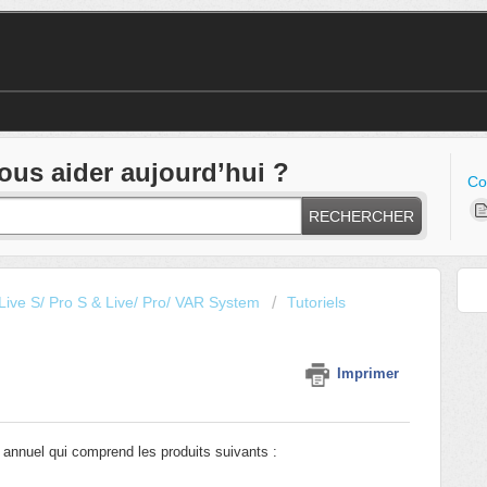
s aider aujourd’hui ?
Co
RECHERCHER
Live S/ Pro S & Live/ Pro/ VAR System
Tutoriels
Imprimer
annuel qui comprend les produits suivants :