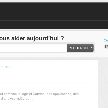
s aider aujourd’hui ?
Co
RECHERCHER
rt Cloud
 combine le logiciel Dartfish, des applications, des
d'analyse vidéo dar...