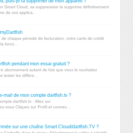
d, puis-je la supprimer de mon appareil ?
ion Smart Cloud, sa suppression la supprime définitivement
ne de vos applica...
myDartfish
t de chaque période de facturation, votre carte de crédit
a fonct...
tfish pendant mon essai gratuit ?
re abonnement autant de fois que vous le souhaitez
 tester les différe...
-mail de mon compte dartfish.tv ?
mpte dartfish.tv : Allez sur
z-vous Cliquez sur Profil et connex...
imée sur une chaîne Smart Cloud/dartfish.TV ?
r Corbeille dans le menu: Sélectionnez la vidéo à rétablir