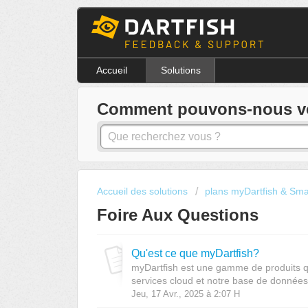
Accueil
Solutions
Comment pouvons-nous vou
Accueil des solutions
plans myDartfish & Sma
Foire Aux Questions
Qu'est ce que myDartfish?
myDartfish est une gamme de produits qui
services cloud et notre base de données 
Jeu, 17 Avr., 2025 à 2:07 H